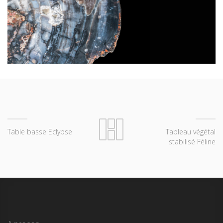
Table basse Eclypse
Tableau végétal
stabilisé Féline