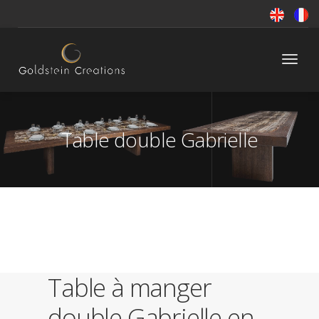
Toggle
naviga
Table double Gabrielle
Table à manger
double Gabrielle en