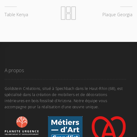
Table Kenya
Plaque Georgia
A propos
Goldstein Créations, situé à Spechbach dans le Haut-Rhin (68), est
spécialisé dans la création de mobiliers et de décorations
intérieures en bois fossilisé d’Arizona. Notre équipe vous
accompagne pour la réalisation d’une œuvre unique.