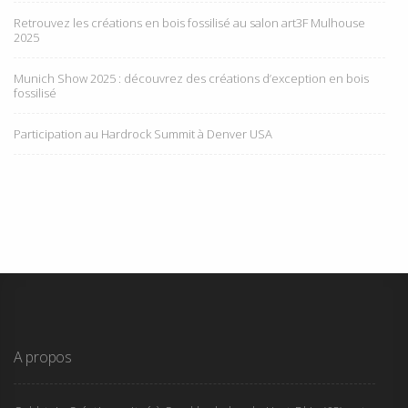
Retrouvez les créations en bois fossilisé au salon art3F Mulhouse
2025
Munich Show 2025 : découvrez des créations d’exception en bois
fossilisé
Participation au Hardrock Summit à Denver USA
A propos